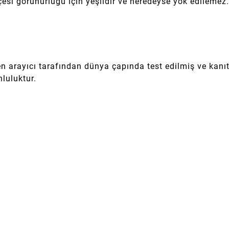
lçesi görünürlüğü için yeşildir ve neredeyse yok edilemez.
 arayıcı tarafından dünya çapında test edilmiş ve kanıtla
nluluktur.