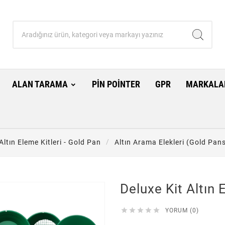
ALAN TARAMA
PIN POINTER
GPR
MARKALA
Altın Eleme Kitleri - Gold Pan
Altın Arama Elekleri (Gold Pan
Deluxe Kit Altın 





YORUM (0)