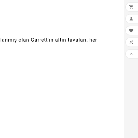



nmış olan Garrett'ın altın tavaları, her

