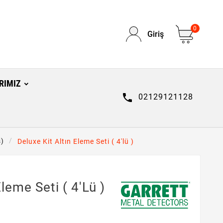
0
Giriş
RIMIZ

02129121128
s)
Deluxe Kit Altın Eleme Seti ( 4'lü )
Eleme Seti ( 4'lü )