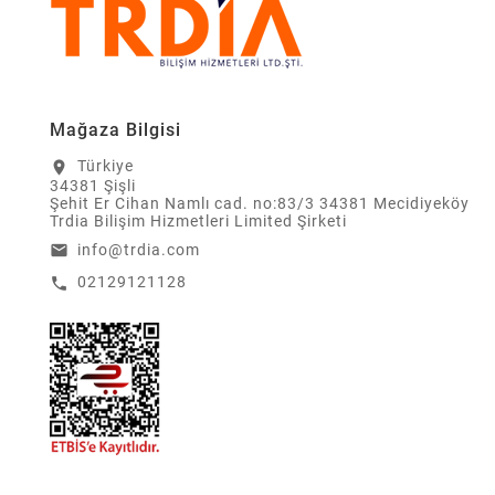
Mağaza Bilgisi
Türkiye
location_on
34381 Şişli
Şehit Er Cihan Namlı cad. no:83/3 34381 Mecidiyeköy
Trdia Bilişim Hizmetleri Limited Şirketi
info@trdia.com
email
02129121128
call