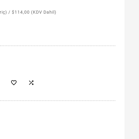
riç)
/
$114,00 (KDV Dahil)

