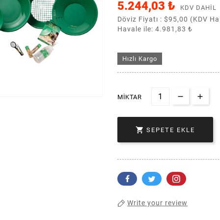
5.244,03 ₺
KDV DAHIL
Döviz Fiyatı :
$95,00 (KDV Ha
Havale ile: 4.981,83 ₺
Hızlı Kargo
MIKTAR

SEPETE EKLE
Write your review