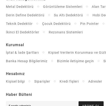
Metal Dedektörü
Görüntüleme Sistemleri
Alan Ta
Derin Define Dedektörü
Su Altı Dedektörü
Hobi De
Teknik Dedektör
Çocuk Dedektörü
Pin Pointer
İkinci El Dedektörler
Rezonans Sistemleri
Kurumsal
İptal & İade Şartları
Kişisel Verilerin Korunması ve Gizli
Banka Hesap Bilgilerimiz
Bizimle iletişime geçin
S
Hesabınız
Kişisel bilgi
Siparişler
Kredi fişleri
Adresler
Haber Bülteni
ABONE OL