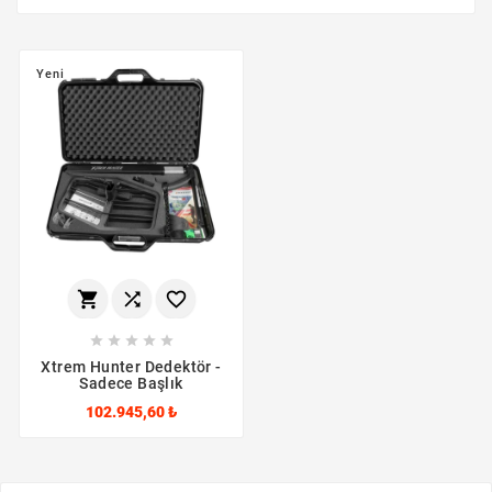
Yeni








Xtrem Hunter Dedektör -
Sadece Başlık
102.945,60 ₺