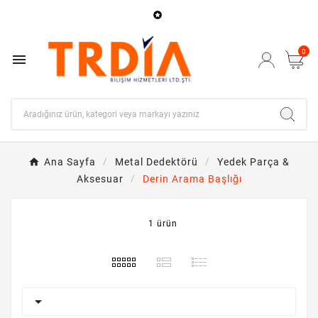

0

Ana Sayfa
Metal Dedektörü
Yedek Parça &
Aksesuar
Derin Arama Başlığı
1 ürün
