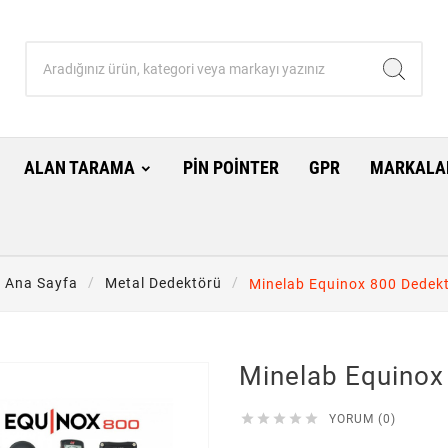
ALAN TARAMA
PIN POINTER
GPR
MARKALA
Ana Sayfa
Metal Dedektörü
Minelab Equinox 800 Dedek
Minelab Equinox





YORUM (0)