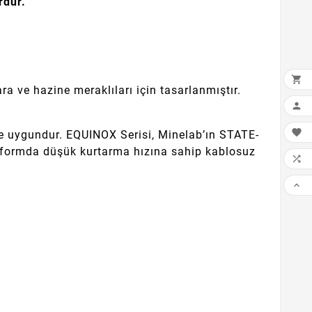
rdür.

a ve hazine meraklıları için tasarlanmıştır.


 de uygundur. EQUINOX Serisi, Minelab’ın STATE-
atformda düşük kurtarma hızına sahip kablosuz

