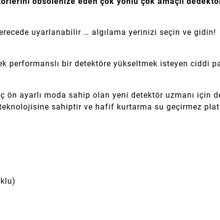
örlerini obsolenize eden çok yönlü çok amaçlı dedektö
erecede uyarlanabilir … algılama yerinizi seçin ve gidin!
performanslı bir detektöre yükseltmek isteyen ciddi par
kaç ön ayarlı moda sahip olan yeni detektör uzmanı için
eknolojisine sahiptir ve hafif kurtarma su geçirmez pl
klu)