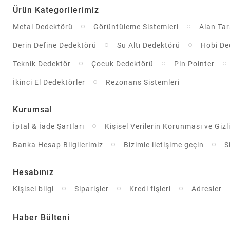
Ürün Kategorilerimiz
Metal Dedektörü
Görüntüleme Sistemleri
Alan Ta
Derin Define Dedektörü
Su Altı Dedektörü
Hobi De
Teknik Dedektör
Çocuk Dedektörü
Pin Pointer
İkinci El Dedektörler
Rezonans Sistemleri
Kurumsal
İptal & İade Şartları
Kişisel Verilerin Korunması ve Gizli
Banka Hesap Bilgilerimiz
Bizimle iletişime geçin
S
Hesabınız
Kişisel bilgi
Siparişler
Kredi fişleri
Adresler
Haber Bülteni