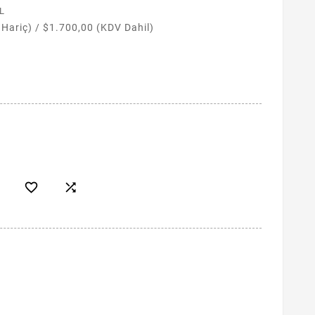
L
 Hariç)
/
$1.700,00 (KDV Dahil)

