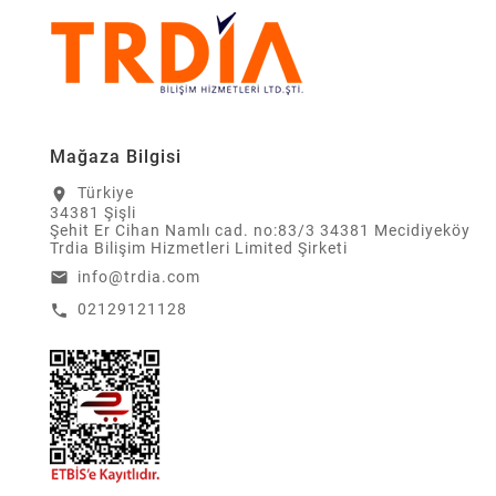
Mağaza Bilgisi
Türkiye
location_on
34381 Şişli
Şehit Er Cihan Namlı cad. no:83/3 34381 Mecidiyeköy
Trdia Bilişim Hizmetleri Limited Şirketi
info@trdia.com
email
02129121128
call