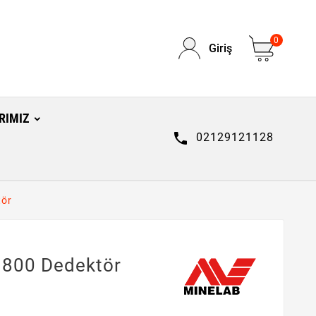
0
Giriş
RIMIZ

02129121128
tör
 800 Dedektör