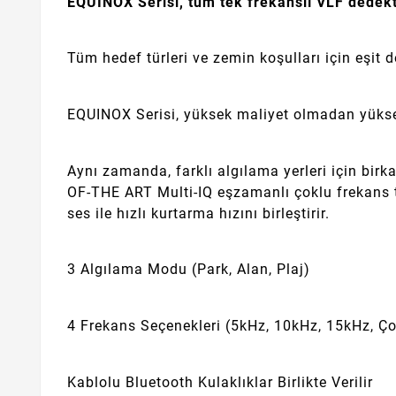
EQUINOX Serisi, tüm tek frekanslı VLF dedekt
Tüm hedef türleri ve zemin koşulları için eşit d
EQUINOX Serisi, yüksek maliyet olmadan yüksek 
Aynı zamanda, farklı algılama yerleri için bir
OF-THE ART Multi-IQ eşzamanlı çoklu frekans t
ses ile hızlı kurtarma hızını birleştirir.
3 Algılama Modu (Park, Alan, Plaj)
4 Frekans Seçenekleri (5kHz, 10kHz, 15kHz, Ço
Kablolu Bluetooth Kulaklıklar Birlikte Verilir