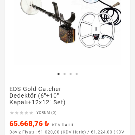
EDS Gold Catcher
Dedektör (6''+10''
Kapalı+12x12'' Sef)





YORUM (0)
65.668,76 ₺
KDV DAHIL
Döviz Fiyatı :
€1.020,00 (KDV Hariç)
/
€1.224,00 (KDV