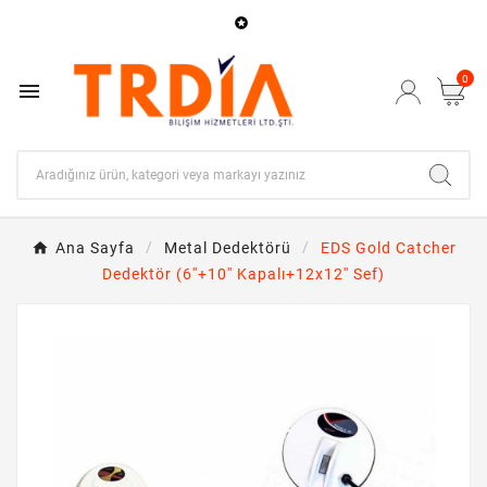

0

Ana Sayfa
Metal Dedektörü
EDS Gold Catcher
Dedektör (6''+10'' Kapalı+12x12'' Sef)