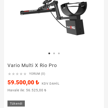
Vario Multi X Rio Pro





YORUM (0)
59.500,00 ₺
KDV DAHIL
Havale ile: 56.525,00 ₺
Tükendi