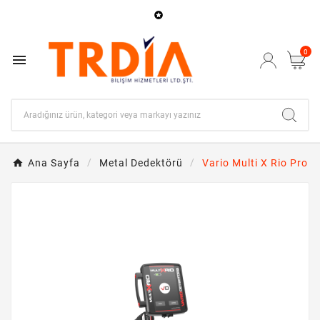

0

Ana Sayfa
Metal Dedektörü
Vario Multi X Rio Pro