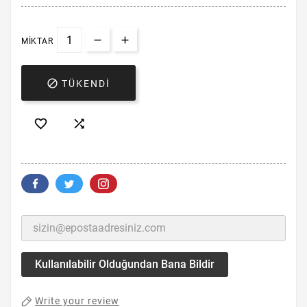
MIKTAR

TÜKENDI


Kullanılabilir Olduğundan Bana Bildir
Write your review