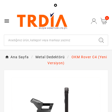

0

Ana Sayfa
Metal Dedektörü
OKM Rover C4 (Yeni
Versiyon)