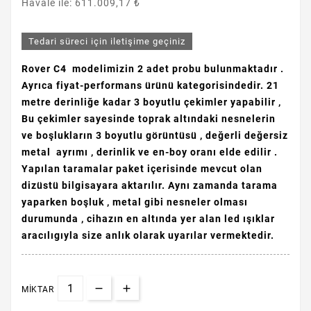
Havale ile: 611.009,17 ₺
Tedari süreci için iletişime geçiniz
Rover C4 modelimizin 2 adet probu bulunmaktadır .
Ayrıca fiyat-performans ürünü kategorisindedir. 21
metre derinliğe kadar 3 boyutlu çekimler yapabilir ,
Bu çekimler sayesinde toprak altındaki nesnelerin
ve boşlukların 3 boyutlu görüntüsü , değerli değersiz
metal ayrımı , derinlik ve en-boy oranı elde edilir .
Yapılan taramalar paket içerisinde mevcut olan
dizüstü bilgisayara aktarılır. Aynı zamanda tarama
yaparken boşluk , metal gibi nesneler olması
durumunda , cihazın en altında yer alan led ışıklar
aracılıgıyla size anlık olarak uyarılar vermektedir.
MIKTAR