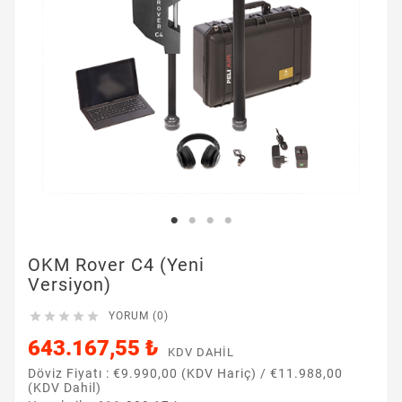
OKM Rover C4 (Yeni
Versiyon)





YORUM (0)
643.167,55 ₺
KDV DAHIL
Döviz Fiyatı :
€9.990,00 (KDV Hariç)
/
€11.988,00
(KDV Dahil)