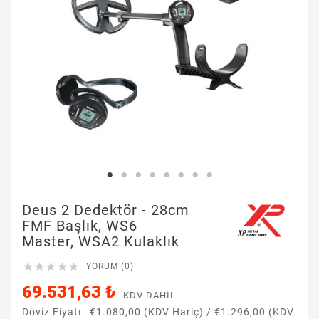
Deus 2 Dedektör - 28cm
FMF Başlık, WS6
Master, WSA2 Kulaklık





YORUM (0)
69.531,63 ₺
KDV DAHIL
Döviz Fiyatı :
€1.080,00 (KDV Hariç)
/
€1.296,00 (KDV