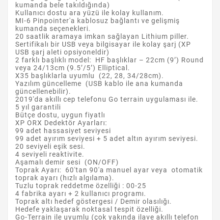
kumanda bele takıldığında)
Kullanıcı dostu ara yüzü ile kolay kullanım.
MI-6 Pinpointer'a kablosuz bağlantı ve gelişmiş
kumanda seçenekleri.
20 saatlik aramaya imkan sağlayan Lithium piller.
Sertifikalı bir USB veya bilgisayar ile kolay şarj (XP
USB şarj aleti opsiyoneldir)
2 farklı başlıklı model: HF başlıklar – 22cm (9’) Round
veya 24/13cm (9.5’/5’) Elliptical.
X35 başlıklarla uyumlu (22, 28, 34/28cm).
Yazılım güncelleme (USB kablo ile ana kumanda
güncellenebilir).
2019'da akıllı cep telefonu Go terrain uygulaması ile.
5 yıl garantili
Bütçe dostu, uygun fiyatlı
XP ORX Dedektör Ayarları:
99 adet hassasiyet seviyesi
99 adet ayırım seviyesi + 5 adet altın ayırım seviyesi.
20 seviyeli eşik sesi.
4 seviyeli reaktivite.
Aşamalı demir sesi (ON/OFF)
Toprak Ayarı: 60'tan 90'a manuel ayar veya otomatik
toprak ayarı (hızlı algılama).
Tuzlu toprak reddetme özelliği : 00-25
4 fabrika ayarı + 2 kullanıcı programı.
Toprak altı hedef göstergesi / Demir olasılığı.
Hedefe yaklaşarak noktasal tespit özelliği.
Go-Terrain ile uyumlu (çok yakında ilave akıllı telefon