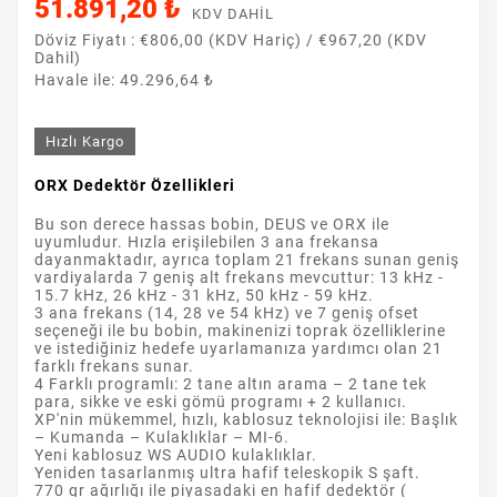
51.891,20 ₺
KDV DAHIL
Döviz Fiyatı :
€806,00 (KDV Hariç)
/
€967,20 (KDV
Dahil)
Havale ile: 49.296,64 ₺
Hızlı Kargo
ORX Dedektör Özellikleri
Bu son derece hassas bobin, DEUS ve ORX ile
uyumludur. Hızla erişilebilen 3 ana frekansa
dayanmaktadır, ayrıca toplam 21 frekans sunan geniş
vardiyalarda 7 geniş alt frekans mevcuttur: 13 kHz -
15.7 kHz, 26 kHz - 31 kHz, 50 kHz - 59 kHz.
3 ana frekans (14, 28 ve 54 kHz) ve 7 geniş ofset
seçeneği ile bu bobin, makinenizi toprak özelliklerine
ve istediğiniz hedefe uyarlamanıza yardımcı olan 21
farklı frekans sunar.
4 Farklı programlı: 2 tane altın arama – 2 tane tek
para, sikke ve eski gömü programı + 2 kullanıcı.
XP'nin mükemmel, hızlı, kablosuz teknolojisi ile: Başlık
– Kumanda – Kulaklıklar – MI-6.
Yeni kablosuz WS AUDIO kulaklıklar.
Yeniden tasarlanmış ultra hafif teleskopik S şaft.
770 gr ağırlığı ile piyasadaki en hafif dedektör (