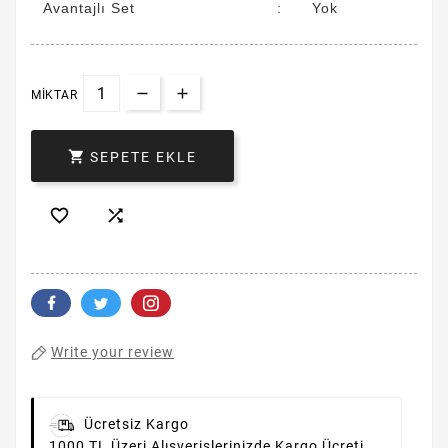
Avantajlı Set
:
Yok
MIKTAR

SEPETE EKLE


Write your review
Ücretsiz Kargo
1000 TL Üzeri Alışverişlerinizde Kargo Ücreti