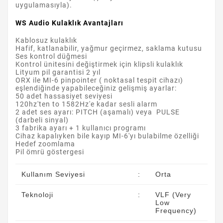
uygulamasıyla).
WS Audio Kulaklık Avantajları
Kablosuz kulaklık
Hafif, katlanabilir, yağmur geçirmez, saklama kutusu
Ses kontrol düğmesi
Kontrol ünitesini değiştirmek için klipsli kulaklık
Lityum pil garantisi 2 yıl
ORX ile MI-6 pinpointer ( noktasal tespit cihazı)
eşlendiğinde yapabileceğiniz gelişmiş ayarlar:
50 adet hassasiyet seviyesi
120hz'ten to 1582Hz'e kadar sesli alarm
2 adet ses ayarı: PITCH (aşamalı) veya PULSE
(darbeli sinyal)
3 fabrika ayarı + 1 kullanıcı programı
Cihaz kapalıyken bile kayıp MI-6'yı bulabilme özelliği
Hedef zoomlama
Pil ömrü göstergesi
Kullanım Seviyesi
:
Orta
Teknoloji
:
VLF (Very
Low
Frequency)