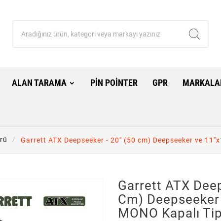
ALAN TARAMA
PIN POINTER
GPR
MARKALA
rü
Garrett ATX Deepseeker - 20'' (50 cm) Deepseeker ve 11''x
Garrett ATX Deep
Cm) Deepseeker 
MONO Kapalı Tip 