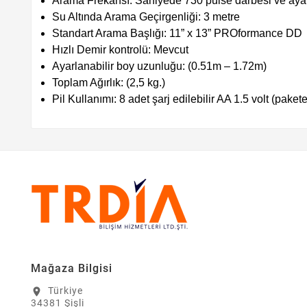
Arama Frekansı: Saniyede 730 pulse darbesi ve ayarl
Su Altında Arama Geçirgenliği: 3 metre
Standart Arama Başlığı: 11” x 13” PROformance DD
Hızlı Demir kontrolü: Mevcut
Ayarlanabilir boy uzunluğu: (0.51m – 1.72m)
Toplam Ağırlık: (2,5 kg.)
Pil Kullanımı: 8 adet şarj edilebilir AA 1.5 volt (pakete 
Mağaza Bilgisi
Türkiye
location_on
34381 Şişli