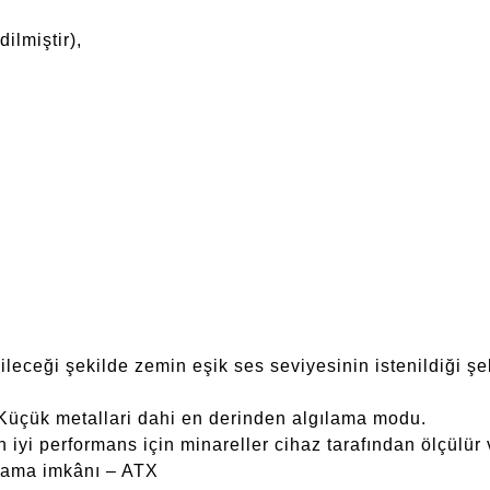
lmiştir),
ileceği şekilde zemin eşik ses seviyesinin istenildiği şe
üçük metallari dahi en derinden algılama modu.
 performans için minareller cihaz tarafından ölçülür v
 arama imkânı – ATX