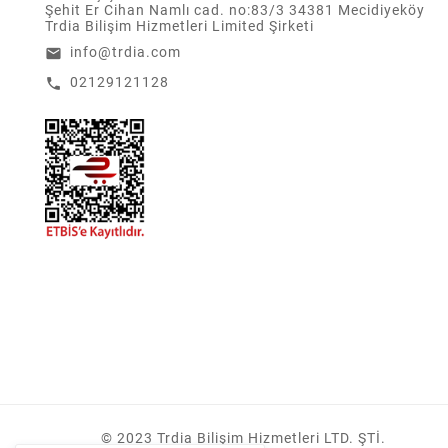
Şehit Er Cihan Namlı cad. no:83/3 34381 Mecidiyeköy
Trdia Bilişim Hizmetleri Limited Şirketi
info@trdia.com
email
02129121128
call
© 2023 Trdia Bilişim Hizmetleri LTD. ŞTİ.