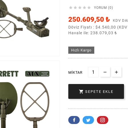





YORUM (0)
250.609,50 ₺
KDV DA
Döviz Fiyatı :
$4.540,00 (KDV
Havale ile: 238.079,03 ₺
Hızlı Kargo
MIKTAR

SEPETE EKLE