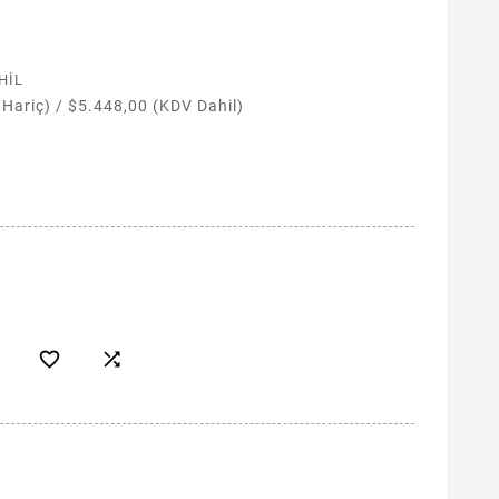
HIL
 Hariç)
/
$5.448,00 (KDV Dahil)

