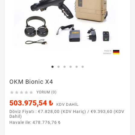
OKM Bionic X4





YORUM (0)
503.975,54 ₺
KDV DAHIL
Döviz Fiyatı :
€7.828,00 (KDV Hariç)
/
€9.393,60 (KDV
Dahil)
Havale ile: 478.776,76 ₺