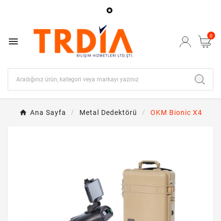

0

Ana Sayfa
Metal Dedektörü
OKM Bionic X4